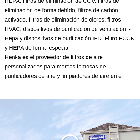
HEPA, filtros de eliminación de COV, filtros de
eliminación de formaldehído, filtros de carbón
activado, filtros de eliminación de olores, filtros
HVAC, dispositivos de purificación de ventilación i-
Hepa y dispositivos de purificación IFD.
Filtro PCCN
y HEPA de forma especial
Henka es el proveedor de filtros de aire
personalizados para marcas famosas de
purificadores de aire y limpiadores de aire en el
mercado norteamericano y chino. Henka ofrece no
sólo filtros de aire sino también soluciones
profesionales de purificación de aire.
Henka está ubicada en la ciudad de Haimen,
provincia de Jiangsu, a sólo 120 kilómetros de
Shanghai. Henka cuenta con certificaciones