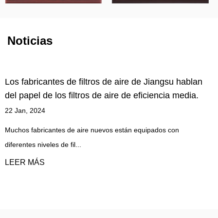
Noticias
angsu hablan
Participación de fábrica de filtros de car
ncia media.
activado: Por qué la superficie específic
activado es grande pero el efecto de la 
de formaldehído es general.
os con
22 Jan, 2024
Algunos clientes suelen preguntar acerca de la eli
formaldehído de c...
LEER MÁS