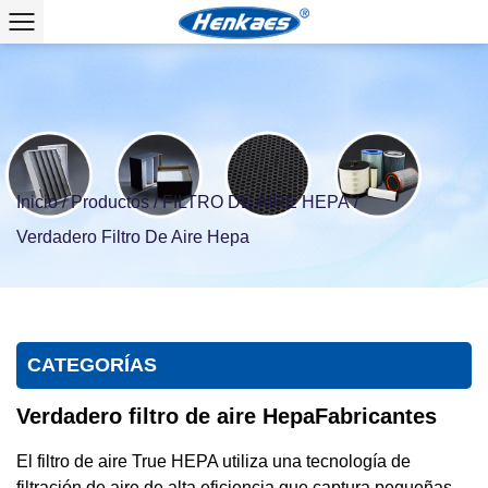
Inicio
/
Productos
/
FILTRO DE AIRE HEPA
/
Verdadero Filtro De Aire Hepa
CATEGORÍAS
Verdadero filtro de aire HepaFabricantes
El filtro de aire True HEPA utiliza una tecnología de
filtración de aire de alta eficiencia que captura pequeñas