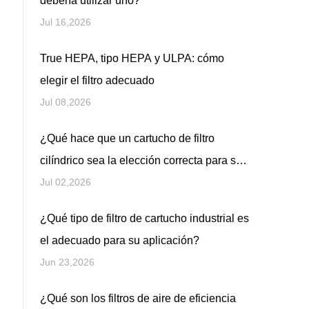
debería utilizar uno?
Jul 16,2026
True HEPA, tipo HEPA y ULPA: cómo
elegir el filtro adecuado
Jul 08,2026
¿Qué hace que un cartucho de filtro
cilíndrico sea la elección correcta para su
sistema de filtración?
Jul 02,2026
¿Qué tipo de filtro de cartucho industrial es
el adecuado para su aplicación?
Jun 23,2026
¿Qué son los filtros de aire de eficiencia