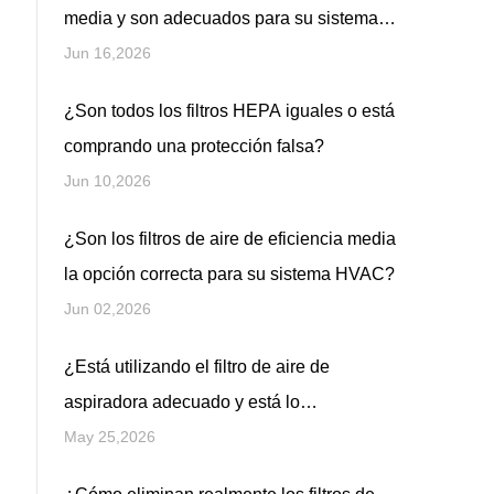
media y son adecuados para su sistema
HVAC?
Jun 16,2026
¿Son todos los filtros HEPA iguales o está
comprando una protección falsa?
Jun 10,2026
¿Son los filtros de aire de eficiencia media
la opción correcta para su sistema HVAC?
Jun 02,2026
¿Está utilizando el filtro de aire de
aspiradora adecuado y está lo
suficientemente limpio como para proteger
May 25,2026
realmente su hogar?