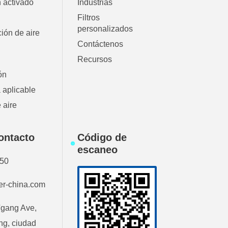
n activado
Industrias
Filtros
personalizados
ción de aire
Contáctenos
Recursos
ón
 aplicable
 aire
ontacto
Código de
escaneo
750
ter-china.com
'gang Ave,
ang, ciudad