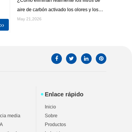
¿Cómo eliminan realmente los filtros de
aire de carbón activado los olores y los
gases nocivos del aire interior?
May 21,2026
››
Enlace rápido
Inicio
encia media
Sobre
PA
Productos