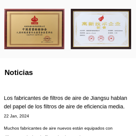
clientes, y brindar soluciones profesionales de
filtración de aire a nuestros clientes.
Noticias
su hablan
Participación de fábrica de filtros de carbó
ia media.
activado: Por qué la superficie específica 
activado es grande pero el efecto de la el
de formaldehído es general.
 con
22 Jan, 2024