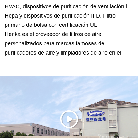
HVAC, dispositivos de purificación de ventilación i-
Hepa y dispositivos de purificación IFD.
Filtro
primario de bolsa con certificación UL
Henka es el proveedor de filtros de aire
personalizados para marcas famosas de
purificadores de aire y limpiadores de aire en el
mercado norteamericano y chino. Henka ofrece no
sólo filtros de aire sino también soluciones
profesionales de purificación de aire.
Henka está ubicada en la ciudad de Haimen,
provincia de Jiangsu, a sólo 120 kilómetros de
Shanghai. Henka cuenta con certificaciones
ISO14001:2015, ISO9001:2015 e ISO45001:2018,
sistema de prueba de eficiencia y resistencia al aire
para medios filtrantes, laboratorio de pruebas de