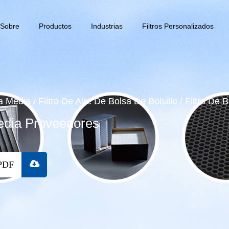
Sobre
Productos
Industrias
Filtros Personalizados
ia Media
/
Filtro De Aire De Bolsa De Bolsillo
/
Filtro De 
Media Proveedores
PDF