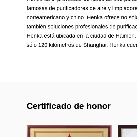
famosas de purificadores de aire y limpiador
norteamericano y chino. Henka ofrece no sólo 
también soluciones profesionales de purificac
Henka está ubicada en la ciudad de Haimen, 
sólo 120 kilómetros de Shanghai. Henka cuen
ISO14001:2015, ISO9001:2015 e ISO45001:2
de eficiencia y resistencia al aire para medios 
pruebas de ruido, sala de pruebas de 30 met
formaldehído y eficiencia de eliminación de 
CADR para purificador de aire. ASHRAE 52.2 
filtros de aire.
Certificado de honor
Con más de 20 años de experiencia trabajan
ingeniería de EE. UU., podemos diseñar el p
especificaciones, dibujos, muestras o inclus
clientes, y brindar soluciones profesionales de