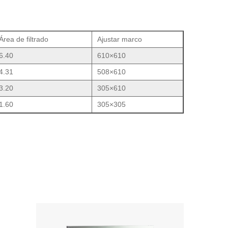
Área de filtrado
Ajustar marco
6.40
610×610
4.31
508×610
3.20
305×610
1.60
305×305