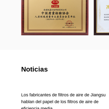
nuestros clientes.
Noticias
angsu
Participación de fábrica de filtros de carbón
e
activado: Por qué la superficie específica del
carbón activado es grande pero el efecto de 