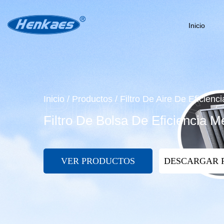
Inicio
Inicio
/
Productos
/
Filtro De Aire De Eficienc
Filtro De Bolsa De Eficiencia 
VER PRODUCTOS
DESCARGAR 