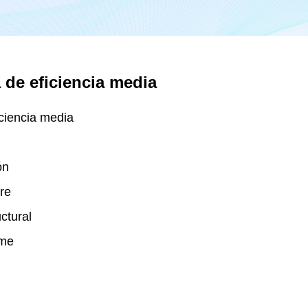
a de eficiencia media
iciencia media
ón
ire
uctural
rme