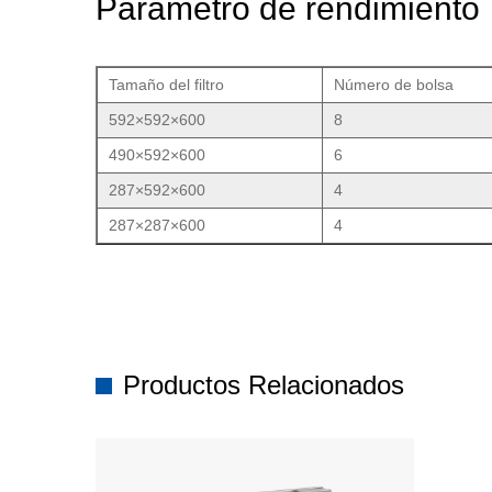
Parámetro de rendimiento
Tamaño del filtro
Número de bolsa
592×592×600
8
490×592×600
6
287×592×600
4
287×287×600
4
Productos Relacionados