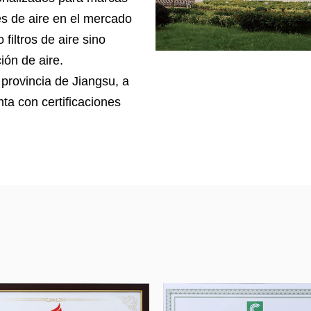
es de aire en el mercado
filtros de aire sino
ión de aire.
provincia de Jiangsu, a
ta con certificaciones
018, sistema de prueba
filtrantes, laboratorio de
ros cúbicos para
COV, sala de pruebas
se utiliza para probar
do con un equipo de
roducto según las
o ideas de nuestros
 filtración de aire a