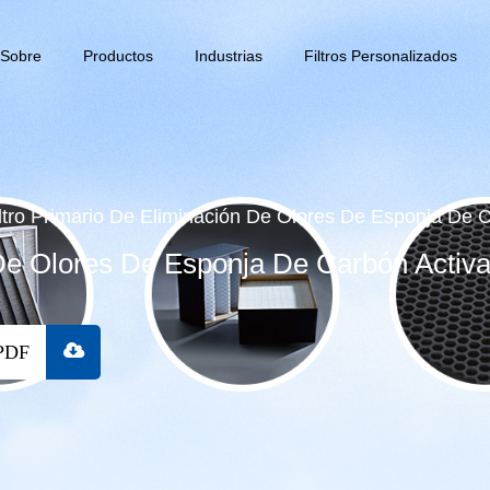
Sobre
Productos
Industrias
Filtros Personalizados
ltro Primario De Eliminación De Olores De Esponja De 
n De Olores De Esponja De Carbón Activ
PDF