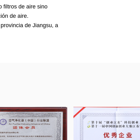
filtros de aire sino
ión de aire.
provincia de Jiangsu, a
ta con certificaciones
018, sistema de prueba
filtrantes, laboratorio de
ros cúbicos para
COV, sala de pruebas
se utiliza para probar
do con un equipo de
roducto según las
o ideas de nuestros
 filtración de aire a