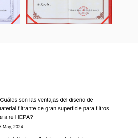
Cuáles son las ventajas del diseño de
Los fab
aterial filtrante de gran superficie para filtros
hablan 
e aire HEPA?
eficien
5 May, 2024
22 Jan, 