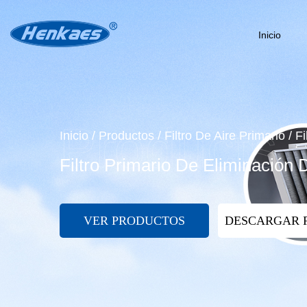
Inicio
Inicio
/
Productos
/
Filtro De Aire Primario
/
Fi
Filtro Primario De Eliminació
VER PRODUCTOS
DESCARGAR 